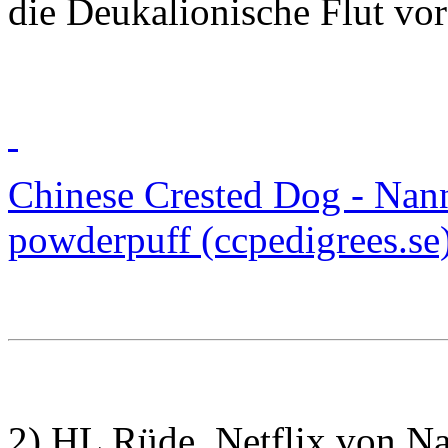
die
Deukalionische Flut
vor
Chinese Crested Dog - Nan
powderpuff (ccpedigrees.se
2) HL Rüde, Netflix von Na