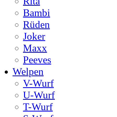
Rita
Bambi
Rüden
Joker
Maxx
Peeves
Welpen
V-Wurf
U-Wurf
T-Wurf