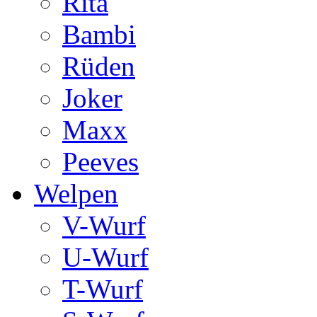
Rita
Bambi
Rüden
Joker
Maxx
Peeves
Welpen
V-Wurf
U-Wurf
T-Wurf